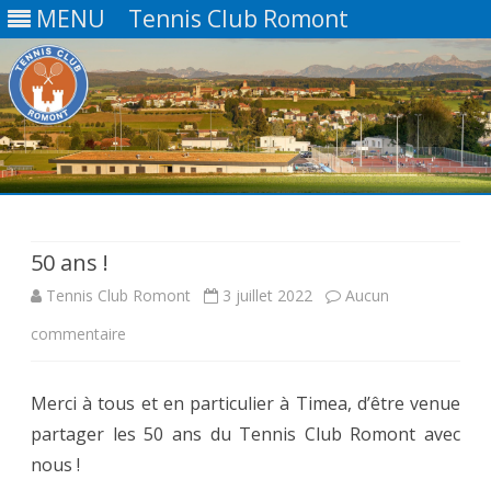
MENU
Tennis Club Romont
Skip
to
content
50 ans !
Tennis Club Romont
3 juillet 2022
Aucun
sur
commentaire
50
Merci à tous et en particulier à Timea, d’être venue
ans
partager les 50 ans du Tennis Club Romont avec
!
nous !