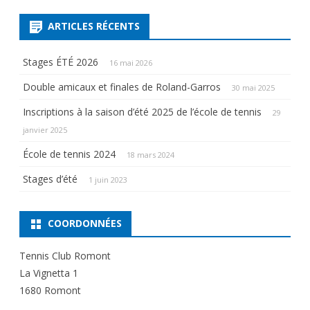
t
e
ARTICLES RÉCENTS
r
n
Stages ÉTÉ 2026
16 mai 2026
a
Double amicaux et finales de Roland-Garros
30 mai 2025
t
Inscriptions à la saison d’été 2025 de l’école de tennis
29
i
janvier 2025
v
e
École de tennis 2024
18 mars 2024
:
Stages d’été
1 juin 2023
COORDONNÉES
Tennis Club Romont
La Vignetta 1
1680 Romont