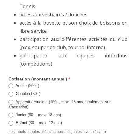
Tennis
accès aux vestiaires / douches
accès à la buvette et son choix de boissons en
libre service
participation aux différentes activités du club
(p.ex. souper de club, tournoi interne)
participation aux équipes interclubs
(compétitions)
Adhésion
Cotisation (montant annuel)
*
Adulte (200.-)
au
Couple (180.-)
Tennis
Apprenti / étudiant (100.-, max. 25 ans, seulement sur
Club
attestation)
Romont
Junior (60.-, max. 18 ans)
Enfant (30.-, max. 12 ans)
Les rabais couples et familles seront ajoutés à votre facture.