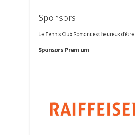
PRÉSENTATI
Sponsors
ACCÈS
COMITÉ
Le Tennis Club Romont est heureux d’être 
HISTOIRE D
Sponsors Premium
JOUEURS CL
LICENCES S
COTISATION
FORMULAIRE
CLUB
RÉSERVATI