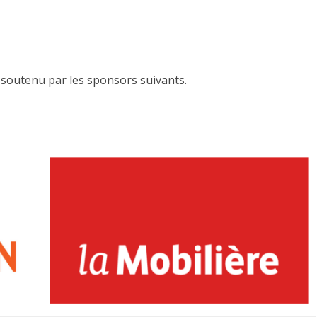
ON DU CLUB
TOURNOI DES ÉCUREUILS 2026
CLUB CHAMPION TROPHY 2026
soutenu par les sponsors suivants.
U CLUB
ASSÉS
WISSTENNIS
S 2026
 D’ADHÉSION AU
ONS