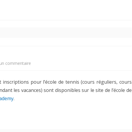
tennis
sur
un commentaire
École
 inscriptions pour l’école de tennis (cours réguliers, cours
de
ndant les vacances) sont disponibles sur le site de l’école de
tennis
cademy
.
2024