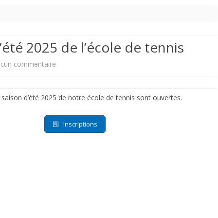
d’été 2025 de l’école de tennis
sur
cun commentaire
Inscriptions
a saison d’été 2025 de notre école de tennis sont ouvertes.
à
la
Inscriptions
saison
d’été
2025
de
l’école
de