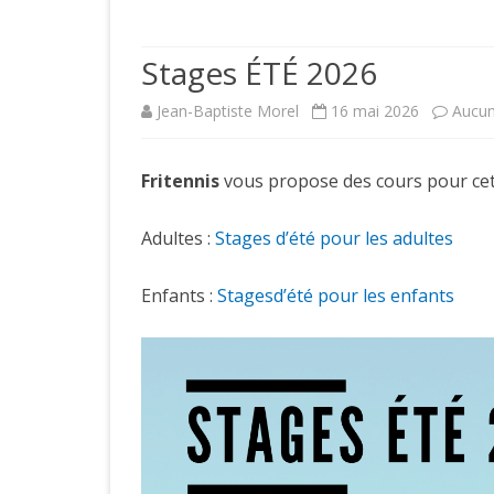
PRÉSENTATI
Stages ÉTÉ 2026
ACCÈS
Jean-Baptiste Morel
16 mai 2026
Aucu
COMITÉ
HISTOIRE D
Fritennis
vous propose des cours pour cet é
JOUEURS CL
Adultes :
Stages d’été pour les adultes
LICENCES S
Enfants :
Stagesd’été pour les enfants
COTISATION
FORMULAIRE
CLUB
RÉSERVATI