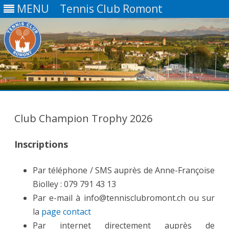
MENU
Tennis Club Romont
Skip
to
content
Club Champion Trophy 2026
Inscriptions
Par téléphone / SMS auprès de Anne-Françoise
Biolley : 079 791 43 13
Par e-mail à info@tennisclubromont.ch ou sur
la
page contact
Par internet directement auprès de