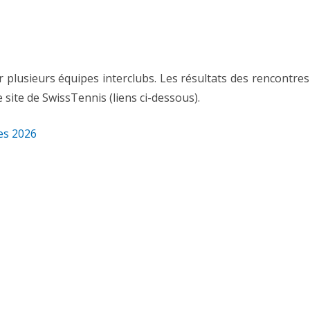
ON DU CLUB
TOURNOI DES ÉCUREUILS 2026
CLUB CHAMPION TROPHY 2026
plusieurs équipes interclubs. Les résultats des rencontres
site de SwissTennis (liens ci-dessous).
U CLUB
ASSÉS
es 2026
WISSTENNIS
S 2026
 D’ADHÉSION AU
ONS