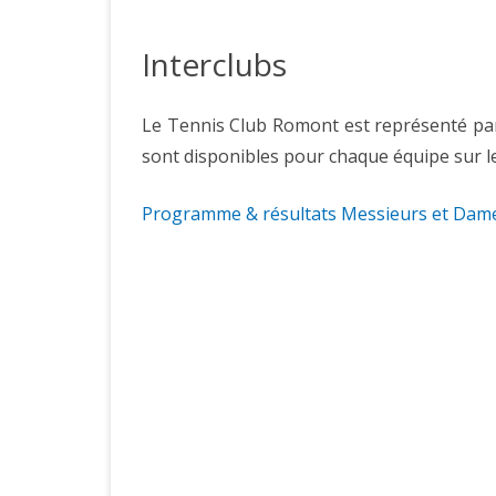
PRÉSENTATI
Interclubs
ACCÈS
COMITÉ
Le Tennis Club Romont est représenté par 
sont disponibles pour chaque équipe sur le 
HISTOIRE D
JOUEURS CL
Programme & résultats Messieurs et Dam
LICENCES S
COTISATION
FORMULAIRE
CLUB
RÉSERVATI