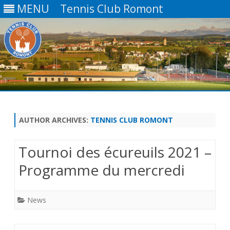
MENU
Tennis Club Romont
Skip
to
content
AUTHOR ARCHIVES:
TENNIS CLUB ROMONT
Tournoi des écureuils 2021 –
Programme du mercredi
News