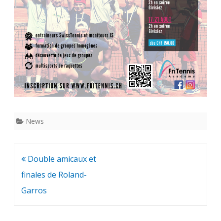
News
Navigation
Double amicaux et
de
finales de Roland-
l’article
Garros