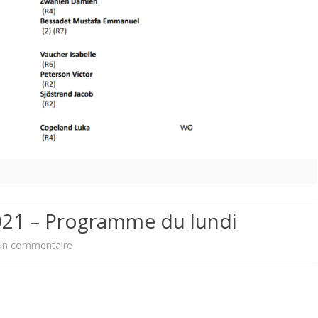
2021 – Programme du lundi
sur
un commentaire
Tournoi
des