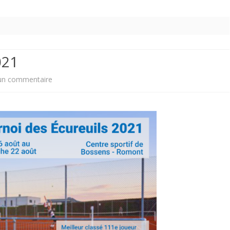
021
sur
un commentaire
Tournoi
des
écureuils
2021