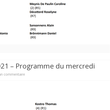
2021 – Programme du mercredi
sur
un commentaire
Tournoi
des
écureuils
2021