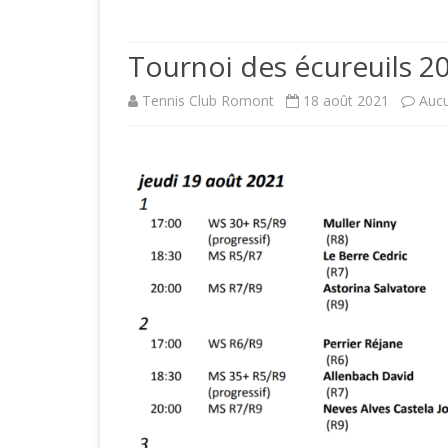
PRÉSENTATI
Tournoi des écureuils 
ACCÈS
Tennis Club Romont
18 août 2021
Auc
COMITÉ
HISTOIRE D
JOUEURS CL
LICENCES S
COTISATION
FORMULAIRE
CLUB
RÉSERVATI