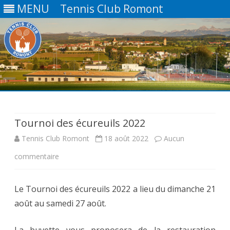
MENU
Tennis Club Romont
Skip
to
content
Tournoi des écureuils 2022
Tennis Club Romont
18 août 2022
Aucun
sur
commentaire
Tournoi
Le Tournoi des écureuils 2022 a lieu du dimanche 21
des
août au samedi 27 août.
écureuils
2022
La buvette vous proposera de la restauration