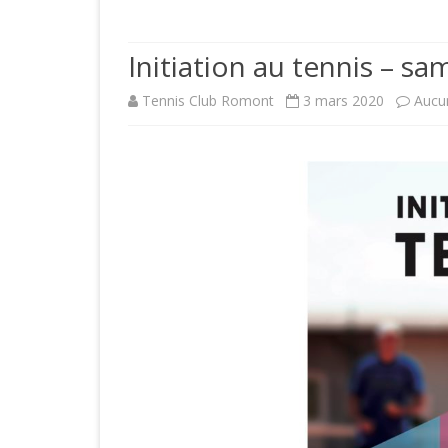
PRÉSENTATI
Initiation au tennis – s
ACCÈS
Tennis Club Romont
3 mars 2020
Aucu
COMITÉ
HISTOIRE D
JOUEURS CL
LICENCES S
COTISATION
FORMULAIRE
CLUB
RÉSERVATI