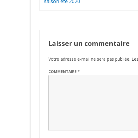
de
saison été 2020
l’article
Laisser un commentaire
Votre adresse e-mail ne sera pas publiée.
Les
COMMENTAIRE
*