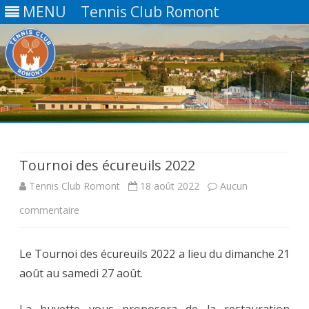
MENU
Tennis Club Romont
Skip
to
content
Tournoi des écureuils 2022
Tennis Club Romont
18 août 2022
Aucun
sur
commentaire
Tournoi
Le Tournoi des écureuils 2022 a lieu du dimanche 21
des
août au samedi 27 août.
écureuils
2022
La buvette vous proposera de la restauration