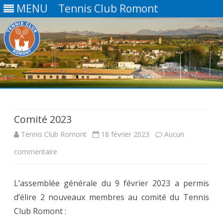
MENU
Tennis Club Romont
Skip
to
content
Comité 2023
Tennis Club Romont
18 février 2023
Aucun
sur
commentaire
Comité
L’assemblée générale du 9 février 2023 a permis
2023
d’élire 2 nouveaux membres au comité du Tennis
Club Romont :