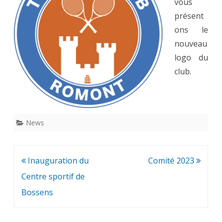
vous
présent
ons le
nouveau
logo du
club.
News
Navigation
Inauguration du
Comité 2023
de
Centre sportif de
l’article
Bossens